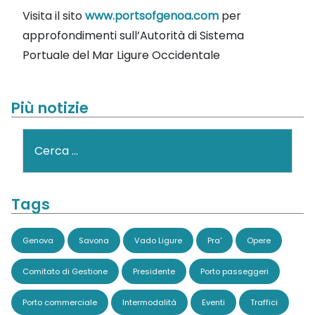
Visita il sito
www.portsofgenoa.com
per
approfondimenti sull’Autorità di Sistema
Portuale del Mar Ligure Occidentale
Più notizie
Cerca
Tags
Genova
Savona
Vado Ligure
Pra'
Opere
Comitato di Gestione
Presidente
Porto passeggeri
Porto commerciale
Intermodalità
Eventi
Traffici