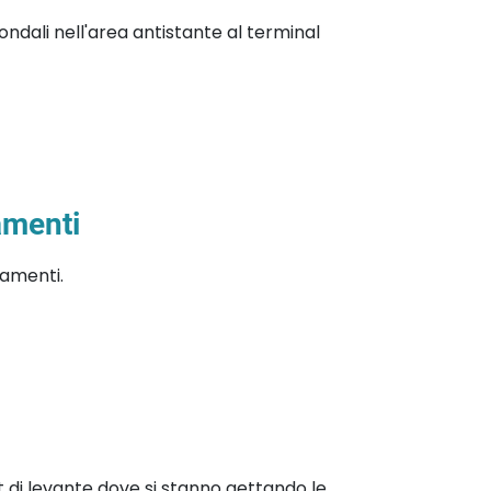
ndali nell'area antistante al terminal
amenti
samenti.
t di levante dove si stanno gettando le