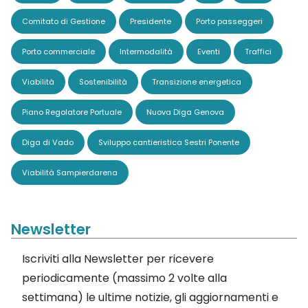
Comitato di Gestione
Presidente
Porto passeggeri
Porto commerciale
Intermodalità
Eventi
Traffici
Viabilità
Sostenibilità
Transizione energetica
Piano Regolatore Portuale
Nuova Diga Genova
Diga di Vado
Sviluppo cantieristica Sestri Ponente
Viabilità Sampierdarena
Newsletter
Iscriviti alla Newsletter per ricevere
periodicamente (massimo 2 volte alla
settimana) le ultime notizie, gli aggiornamenti e