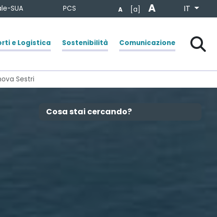
A
Seleziona la
IT
tale-SUA
PCS
[a]
A
Chiudi
Cerca
rti e Logistica
Sostenibilità
Comunicazione
nova Sestri