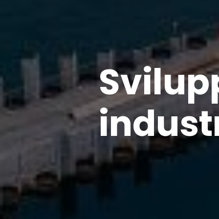
Svilup
indust