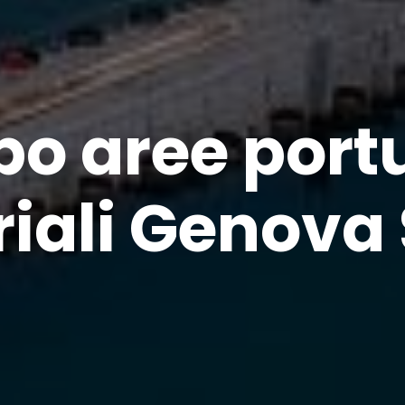
po aree portu
riali Genova 