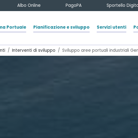
Albo Online
PagoPA
Sportello Digi
ma Portuale
Pianificazione e sviluppo
Servizi utenti
Po
nti
Interventi di sviluppo
Sviluppo aree portuali industriali Ge