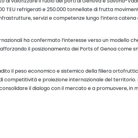
o di valorizzare il ruolo dei porti di Genova e Savona-Va
0.000 TEU refrigerati e 250.000 tonnellate di frutta movimen
 infrastrutture, servizi e competenze lungo l’intera catena 
ernazionali ha confermato l’interesse verso un modello ch
 rafforzando il posizionamento dei Ports of Genoa come snod
dito il peso economico e sistemico della filiera ortofruttico
i competitività e proiezione internazionale del territorio
a consolidare il dialogo con il mercato e a promuovere, in 