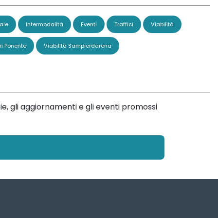
ale
Intermodalità
Eventi
Traffici
Viabilità
ri Ponente
Viabilità Sampierdarena
ie, gli aggiornamenti e gli eventi promossi