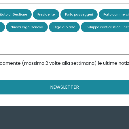
tato di Gestione
Presidente
Porto passeggeri
Porto commerci
e
Nuova Diga Genova
Diga di Vado
Sviluppo cantieristica Sest
dicamente (massimo 2 volte alla settimana) le ultime notiz
NEWSLETTER