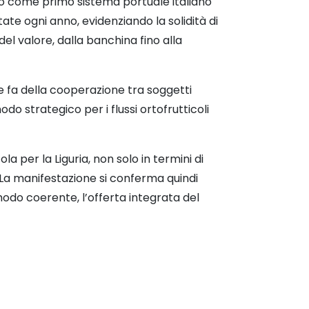
do come primo sistema portuale italiano
tate ogni anno, evidenziando la solidità di
del valore, dalla banchina fino alla
e fa della cooperazione tra soggetti
o strategico per i flussi ortofrutticoli
la per la Liguria, non solo in termini di
. La manifestazione si conferma quindi
modo coerente, l’offerta integrata del