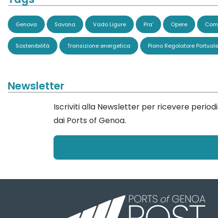
Genova
Savona
Vado Ligure
Pra'
Opere
Comi
Sostenibilità
Transizione energetica
Piano Regolatore Portual
Newsletter
Iscriviti alla Newsletter per ricevere perio
dai Ports of Genoa.