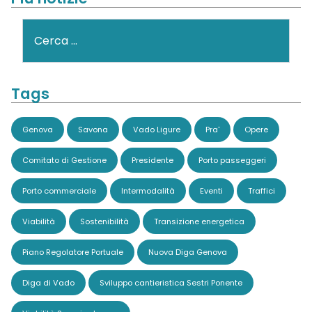
Cerca
Tags
Genova
Savona
Vado Ligure
Pra'
Opere
Comitato di Gestione
Presidente
Porto passeggeri
Porto commerciale
Intermodalità
Eventi
Traffici
Viabilità
Sostenibilità
Transizione energetica
Piano Regolatore Portuale
Nuova Diga Genova
Diga di Vado
Sviluppo cantieristica Sestri Ponente