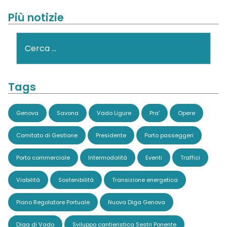
Più notizie
Cerca
Tags
Genova
Savona
Vado Ligure
Pra'
Opere
Comitato di Gestione
Presidente
Porto passeggeri
Porto commerciale
Intermodalità
Eventi
Traffici
Viabilità
Sostenibilità
Transizione energetica
Piano Regolatore Portuale
Nuova Diga Genova
Diga di Vado
Sviluppo cantieristica Sestri Ponente