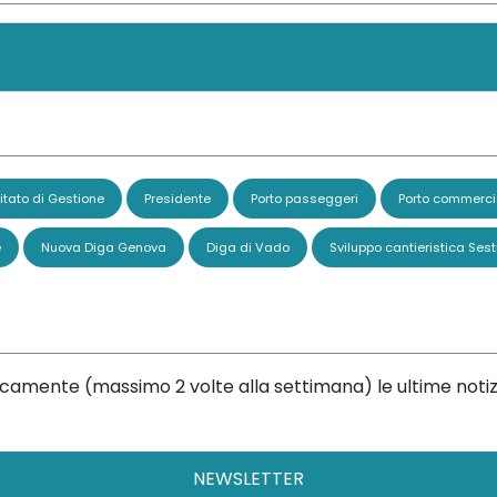
tato di Gestione
Presidente
Porto passeggeri
Porto commerci
e
Nuova Diga Genova
Diga di Vado
Sviluppo cantieristica Sest
dicamente (massimo 2 volte alla settimana) le ultime notiz
NEWSLETTER