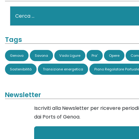
Cerca
Tags
Genova
Savona
Vado Ligure
Pra'
Opere
Comi
Sostenibilità
Transizione energetica
Piano Regolatore Portual
Newsletter
Iscriviti alla Newsletter per ricevere perio
dai Ports of Genoa.