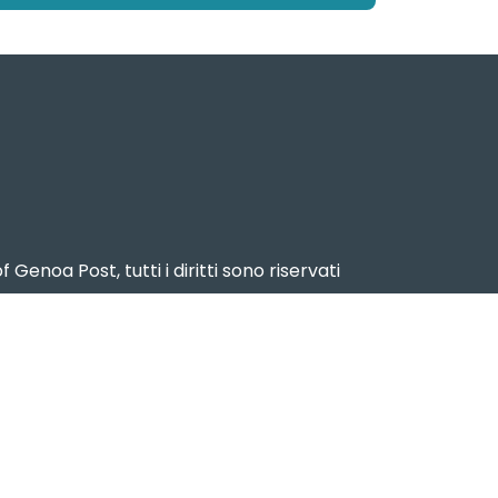
f Genoa Post, tutti i diritti sono riservati
2024 – Reg. Stampa n. 15 del 17 dicembre
2024
ema Portuale del Mar Ligure Occidentale
www.portsofgenoa.com
PI/CF 02443880998
Privacy policy
- Cookie Policy -
Contatti