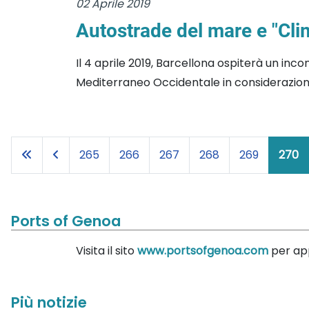
02 Aprile 2019
Autostrade del mare e "Cl
Il 4 aprile 2019, Barcellona ospiterà un inc
Mediterraneo Occidentale in considerazione d
265
266
267
268
269
270
Ports of Genoa
Visita il sito
www.portsofgenoa.com
per app
Più notizie