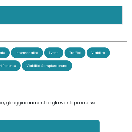
ale
Intermodalità
Eventi
Traffici
Viabilità
ri Ponente
Viabilità Sampierdarena
ie, gli aggiornamenti e gli eventi promossi