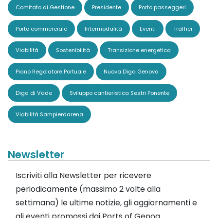
Comitato di Gestione
Presidente
Porto passeggeri
Porto commerciale
Intermodalità
Eventi
Traffici
Viabilità
Sostenibilità
Transizione energetica
Piano Regolatore Portuale
Nuova Diga Genova
Diga di Vado
Sviluppo cantieristica Sestri Ponente
Viabilità Sampierdarena
Newsletter
Iscriviti alla Newsletter per ricevere
periodicamente (massimo 2 volte alla
settimana) le ultime notizie, gli aggiornamenti e
gli eventi promossi dai Ports of Genoa.