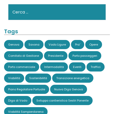
Cerca
Tags
Genova
Savona
Vado Ligure
Pra'
Opere
Comitato di Gestione
Presidente
Porto passeggeri
Porto commerciale
Intermodalità
Eventi
Traffici
Viabilità
Sostenibilità
Transizione energetica
Piano Regolatore Portuale
Nuova Diga Genova
Diga di Vado
Sviluppo cantieristica Sestri Ponente
Viabilità Sampierdarena