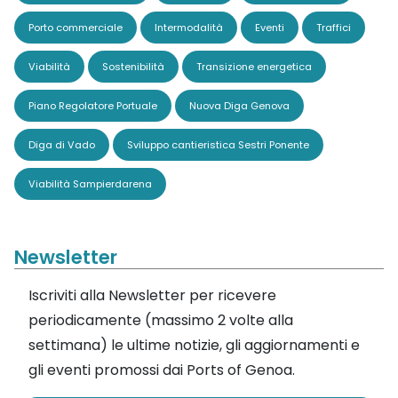
Porto commerciale
Intermodalità
Eventi
Traffici
Viabilità
Sostenibilità
Transizione energetica
Piano Regolatore Portuale
Nuova Diga Genova
Diga di Vado
Sviluppo cantieristica Sestri Ponente
Viabilità Sampierdarena
Newsletter
Iscriviti alla Newsletter per ricevere
periodicamente (massimo 2 volte alla
settimana) le ultime notizie, gli aggiornamenti e
gli eventi promossi dai Ports of Genoa.