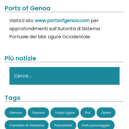
Ports of Genoa
Visita il sito
www.portsofgenoa.com
per
approfondimenti sull’Autorità di Sistema
Portuale del Mar Ligure Occidentale
Più notizie
Cerca
Tags
Genova
Savona
Vado Ligure
Pra'
Opere
Comitato di Gestione
Presidente
Porto passeggeri