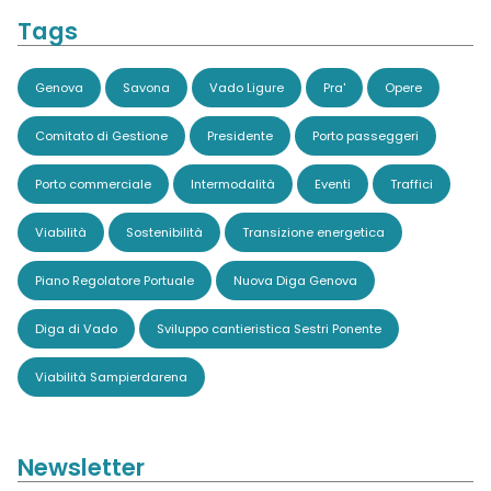
Tags
Genova
Savona
Vado Ligure
Pra'
Opere
Comitato di Gestione
Presidente
Porto passeggeri
Porto commerciale
Intermodalità
Eventi
Traffici
Viabilità
Sostenibilità
Transizione energetica
Piano Regolatore Portuale
Nuova Diga Genova
Diga di Vado
Sviluppo cantieristica Sestri Ponente
Viabilità Sampierdarena
Newsletter