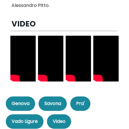
Alessandro Pitto.
VIDEO
Genova
Savona
Pra'
Vado Ligure
Video