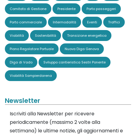
Comitato di Gestione
Presidente
Porto passeggeri
Porto commerciale
Intermodalità
Eventi
Traffici
Viabilità
Sostenibilità
Transizione energetica
Piano Regolatore Portuale
Nuova Diga Genova
Diga di Vado
Sviluppo cantieristica Sestri Ponente
Viabilità Sampierdarena
Newsletter
Iscriviti alla Newsletter per ricevere
periodicamente (massimo 2 volte alla
settimana) le ultime notizie, gli aggiornamenti e