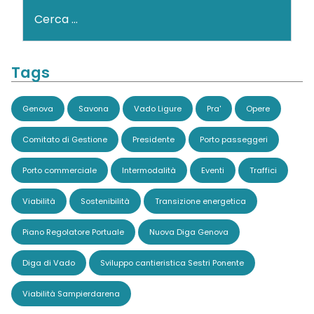
Cerca
Tags
Genova
Savona
Vado Ligure
Pra'
Opere
Comitato di Gestione
Presidente
Porto passeggeri
Porto commerciale
Intermodalità
Eventi
Traffici
Viabilità
Sostenibilità
Transizione energetica
Piano Regolatore Portuale
Nuova Diga Genova
Diga di Vado
Sviluppo cantieristica Sestri Ponente
Viabilità Sampierdarena