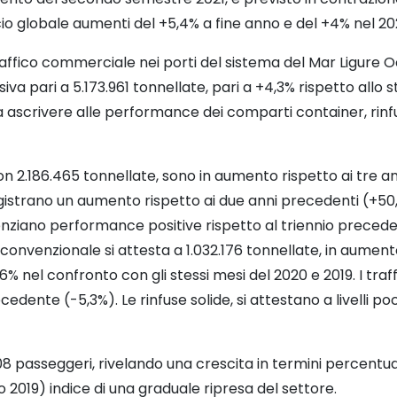
 globale aumenti del +5,4% a fine anno e del +4% nel 2023, p
traffico commerciale nei porti del sistema del Mar Ligure
 pari a 5.173.961 tonnellate, pari a +4,3% rispetto allo 
ascrivere alle performance dei comparti container, rinfuse 
, con 2.186.465 tonnellate, sono in aumento rispetto ai tre a
egistrano un aumento rispetto ai due anni precedenti (+50,1
videnziano performance positive rispetto al triennio prece
co convenzionale si attesta a 1.032.176 tonnellate, in aumen
% nel confronto con gli stessi mesi del 2020 e 2019. I traffi
edente (-5,3%). Le rinfuse solide, si attestano a livelli poco
8 passeggeri, rivelando una crescita in termini percentual
 2019) indice di una graduale ripresa del settore.