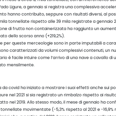
Vado Ligure, a gennaio si registra una complessiva acceler
 hanno contribuito, seppure con risultati diversi, al posi
a tonnellate rispetto alle 39 mila registrate a gennaio 2
e di frutta non containerizzata ha raggiunto un aumento de
tato dello scorso anno (+219,2%).
nte per queste merceologie sono in parte imputabili a cara
ci sono caratterizzati da volumi complessivi contenuti, un n
rio è facile intuire come l’arrivo di una nave a cavallo d
ntato mensilmente.
 da covid ha iniziato a mostrare i suoi effetti anche sui por
ppure nel 2021 si sia registrato un rimbalzo rispetto ai risu
fatto nel 2019. Allo stesso modo, il mese di gennaio ha co
i tonnellate movimentate (-5,3% rispetto al 2021 e -16,9% r