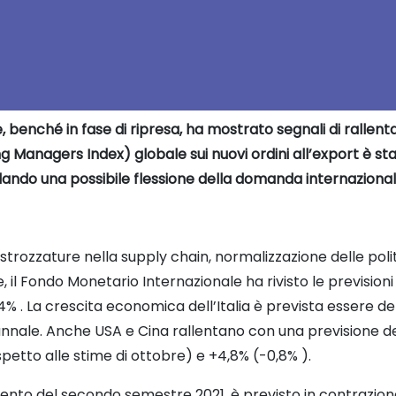
benché in fase di ripresa, ha mostrato segnali di rallent
g Managers Index) globale sui nuovi ordini all’export è sta
lando una possibile flessione della domanda internazional
strozzature nella supply chain, normalizzazione delle pol
 il Fondo Monetario Internazionale ha rivisto le previsioni 
,4% . La crescita economica dell’Italia è prevista essere d
tunnale. Anche USA e Cina rallentano con una previsione d
petto alle stime di ottobre) e +4,8% (-0,8% ).
ento del secondo semestre 2021, è previsto in contrazione 