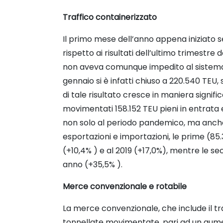
Traffico containerizzato
Il primo mese dell’anno appena iniziato s
rispetto ai risultati dell’ultimo trimestr
non aveva comunque impedito al sistema di
gennaio si è infatti chiuso a 220.540 TEU,
di tale risultato cresce in maniera signif
movimentati 158.152 TEU pieni in entrata e
non solo al periodo pandemico, ma anche ag
esportazioni e importazioni, le prime (85.3
(+10,4% ) e al 2019 (+17,0%), mentre le s
anno (+35,5% ).
Merce convenzionale e rotabile
La merce convenzionale, che include il traf
tonnellate movimentate, pari ad un aumen