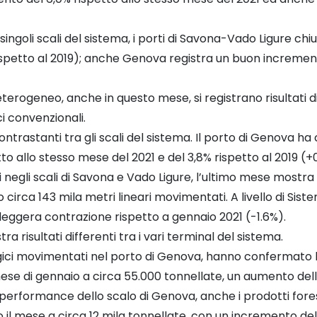
ei singoli scali del sistema, i porti di Savona-Vado Ligure 
ispetto al 2019); anche Genova registra un buon increment
ogeneo, anche in questo mese, si registrano risultati dive
 convenzionali.
 contrastanti tra gli scali del sistema. Il porto di Genova h
tto allo stesso mese del 2021 e del 3,8% rispetto al 2019 (+
si negli scali di Savona e Vado Ligure, l’ultimo mese most
circa 143 mila metri lineari movimentati. A livello di Sistem
 leggera contrazione rispetto a gennaio 2021 (-1.6%).
a risultati differenti tra i vari terminal del sistema.
urgici movimentati nel porto di Genova, hanno confermat
mese di gennaio a circa 55.000 tonnellate, un aumento dell
erformance dello scalo di Genova, anche i prodotti fores
 il mese a circa 12 mila tonnellate, con un incremento del 