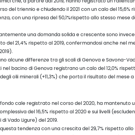
imici che, a partire dal 2019, hanno registrato un rallent
 del triennio e chiudendo il 2021 con un calo del 15,6% risp
enza, con una ripresa del 50,1%rispetto allo stesso mese d
stantemente una domanda solida e crescente sono invece qu
to del 21,4% rispetto al 2019, confermandosi anche nel me
2019).
trano alcune differenze tra gli scali di Genova e Savona-Vad
ti nel bacino di Genova registrano un calo del 12,0% rispett
gli olii minerali (+11,3%) che porta il risultato del mese a
profondo cale registrato nel corso del 2020, ha mantenuto
lessiva del 16,5% rispetto al 2020 e sui livelli (escludendo
 di Vado Ligure) del 2019.
uesta tendenza con una crescita del 29,7% rispetto allo 