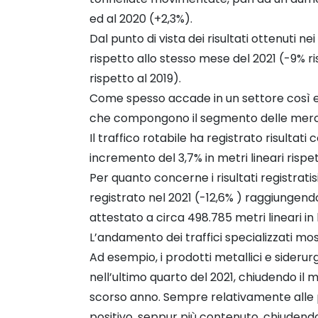
ed al 2020 (+2,3%).
Dal punto di vista dei risultati ottenuti n
rispetto allo stesso mese del 2021 (-9% r
rispetto al 2019).
Come spesso accade in un settore così eter
che compongono il segmento delle merci
Il traffico rotabile ha registrato risultati
incremento del 3,7% in metri lineari rispe
Per quanto concerne i risultati registrati
registrato nel 2021 (-12,6% ) raggiungendo 
attestato a circa 498.785 metri lineari in
L’andamento dei traffici specializzati mostr
Ad esempio, i prodotti metallici e sider
nell’ultimo quarto del 2021, chiudendo il 
scorso anno. Sempre relativamente alle p
positivo, seppur più contenuto, chiudendo