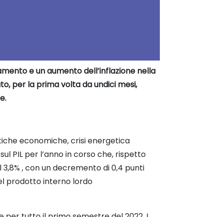
amento e un aumento dell’inflazione nella
to, per la prima volta da undici mesi,
e.
itiche economiche, crisi energetica
sul PIL per l’anno in corso che, rispetto
el 3,8% , con un decremento di 0,4 punti
el prodotto interno lordo
per tutto il primo semestre del 2022. I