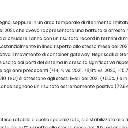
egna, seppure in un arco temporale di riferimento limitat
e del 2021, che aveva rappresentato una battuta di arresto 
 chiudere l’anno con un risultato record in termini di mo
 sostanzialmente in linea rispetto allo stesso mese del 2021
icativa il movimento di container gateway. Negli scali di G
 uscita dai porti del sistema in crescita significativa risp
li anni precedenti (+14,1% vs. 2021, +11,8% vs. 2020, +15,7%
10 TEU) si attestano agli stessi livelli del 2021 (+0,6% ) e
econde segnano un risultato estremamente positivo (72.842
fico rotabile e quello specializzato, si è stabilizzata alla 
to del 6,0% rispetto allo stesso mese del 2021 ed anche 