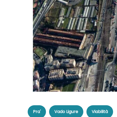
Pra'
Vado Ligure
Viabilità