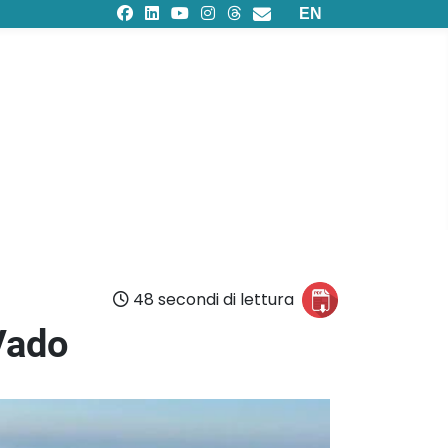
Seleziona la tua lingu
EN
48 secondi di lettura
 Vado