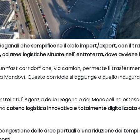
 doganali che semplificano il ciclo import/export, con il t
i, ad aree logistiche situate nell' entroterra, dove avvie
n “fast corridor” che, via camion, permette il trasferimen
Mondovì. Questo corridoio si aggiunge a quello inaugurato
trollati, l' Agenzia delle Dogane e dei Monopoli ha esteso
una
catena logistica innovativa e totalmente digitalizzata
e
congestione delle aree portuali e una riduzione dei tempi
osti.