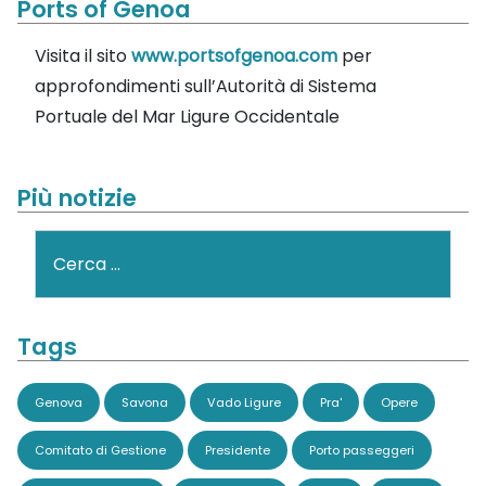
Ports of Genoa
Visita il sito
www.portsofgenoa.com
per
approfondimenti sull’Autorità di Sistema
Portuale del Mar Ligure Occidentale
Più notizie
Cerca
Tags
Genova
Savona
Vado Ligure
Pra'
Opere
Comitato di Gestione
Presidente
Porto passeggeri