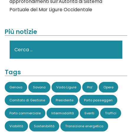
approfondimenti sull’Autorità di Sistema
Portuale del Mar Ligure Occidentale
Più notizie
Cerca
Tags
Genova
Savona
Vado Ligure
Pra'
Opere
Comitato di Gestione
Presidente
Porto passeggeri
Porto commerciale
Intermodalità
Eventi
Traffici
Viabilità
Sostenibilità
Transizione energetica