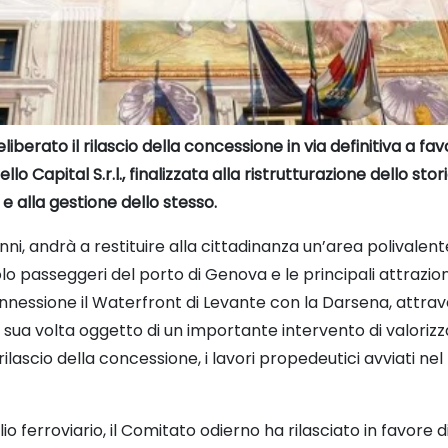
liberato il rilascio della concessione in via definitiva a fav
ello Capital S.r.l., finalizzata alla ristrutturazione dello s
 alla gestione dello stesso.
nni, andrà a restituire alla cittadinanza un’area polivalente
olo passeggeri del porto di Genova e le principali attrazion
ssione il Waterfront di Levante con la Darsena, attraver
 sua volta oggetto di un importante intervento di valorizz
ilascio della concessione, i lavori propedeutici avviati 
o ferroviario, il Comitato odierno ha rilasciato in favore d