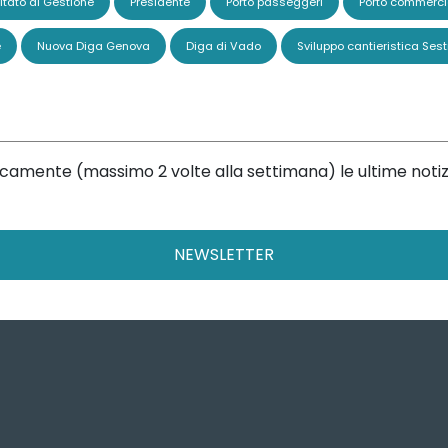
tato di Gestione
Presidente
Porto passeggeri
Porto commerci
e
Nuova Diga Genova
Diga di Vado
Sviluppo cantieristica Sest
dicamente (massimo 2 volte alla settimana) le ultime notiz
NEWSLETTER