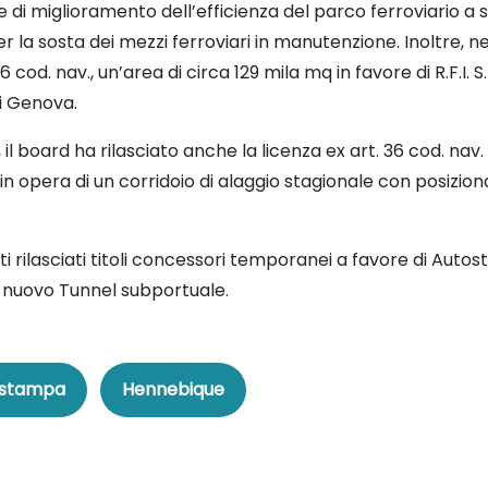
di miglioramento dell’efficienza del parco ferroviario a se
per la sosta dei mezzi ferroviari in manutenzione. Inoltre, 
 cod. nav., un’area di circa 129 mila mq in favore di R.F.I. 
i Genova.
 board ha rilasciato anche la licenza ex art. 36 cod. nav.
in opera di un corridoio di alaggio stagionale con posiziona
 rilasciati titoli concessori temporanei a favore di Autost
el nuovo Tunnel subportuale.
 stampa
Hennebique