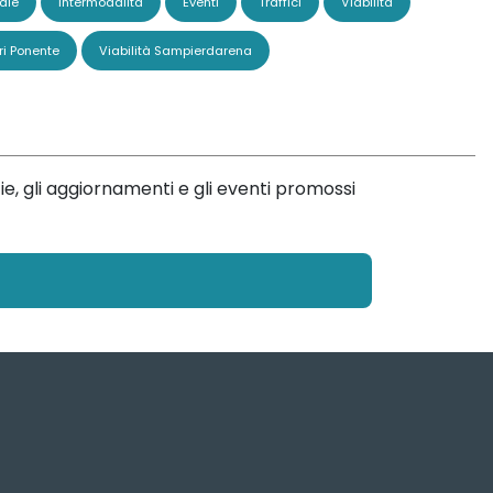
ale
Intermodalità
Eventi
Traffici
Viabilità
ri Ponente
Viabilità Sampierdarena
ie, gli aggiornamenti e gli eventi promossi