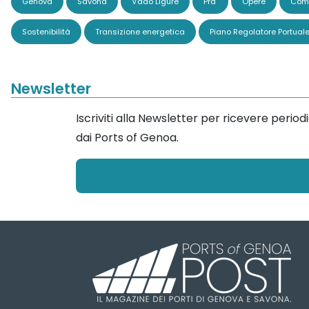
Genova
Savona
Vado Ligure
Pra'
Opere
Comi
Sostenibilità
Transizione energetica
Piano Regolatore Portual
Newsletter
Iscriviti alla Newsletter per ricevere perio
dai Ports of Genoa.