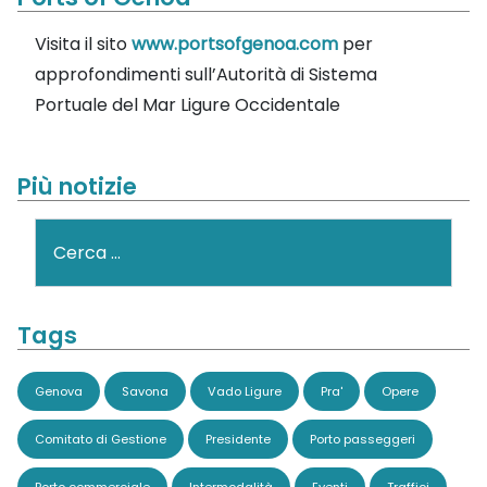
Visita il sito
www.portsofgenoa.com
per
approfondimenti sull’Autorità di Sistema
Portuale del Mar Ligure Occidentale
Più notizie
Cerca
Tags
Genova
Savona
Vado Ligure
Pra'
Opere
Comitato di Gestione
Presidente
Porto passeggeri