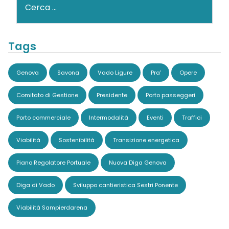
Tags
Genova
Savona
Vado Ligure
Pra'
Opere
Comitato di Gestione
Presidente
Porto passeggeri
Porto commerciale
Intermodalità
Eventi
Traffici
Viabilità
Sostenibilità
Transizione energetica
Piano Regolatore Portuale
Nuova Diga Genova
Diga di Vado
Sviluppo cantieristica Sestri Ponente
Viabilità Sampierdarena