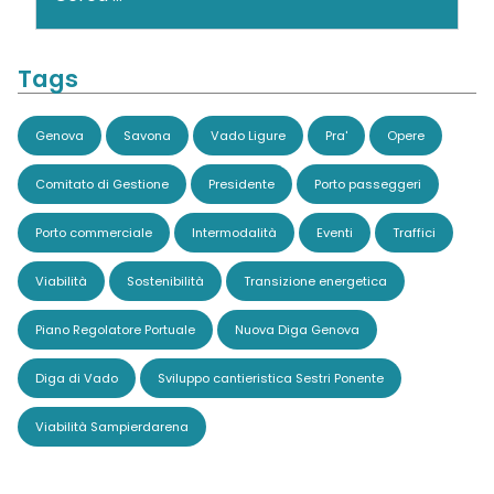
Tags
Genova
Savona
Vado Ligure
Pra'
Opere
Comitato di Gestione
Presidente
Porto passeggeri
Porto commerciale
Intermodalità
Eventi
Traffici
Viabilità
Sostenibilità
Transizione energetica
Piano Regolatore Portuale
Nuova Diga Genova
Diga di Vado
Sviluppo cantieristica Sestri Ponente
Viabilità Sampierdarena