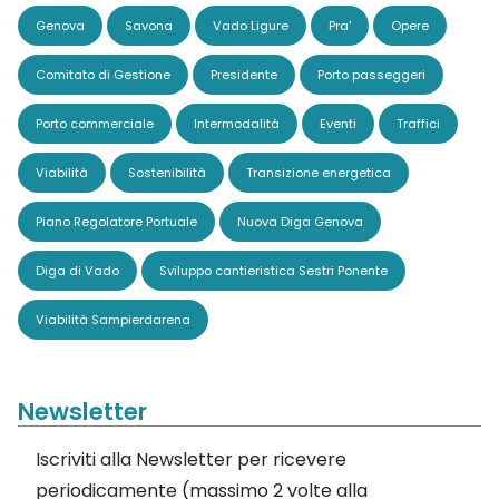
Genova
Savona
Vado Ligure
Pra'
Opere
Comitato di Gestione
Presidente
Porto passeggeri
Porto commerciale
Intermodalità
Eventi
Traffici
Viabilità
Sostenibilità
Transizione energetica
Piano Regolatore Portuale
Nuova Diga Genova
Diga di Vado
Sviluppo cantieristica Sestri Ponente
Viabilità Sampierdarena
Newsletter
Iscriviti alla Newsletter per ricevere
periodicamente (massimo 2 volte alla