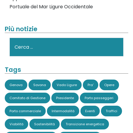
Portuale del Mar Ligure Occidentale
Più notizie
Cerca
Tags
Genova
Savona
Vado Ligure
Pra'
Opere
Comitato di Gestione
Presidente
Porto passeggeri
Porto commerciale
Intermodalità
Eventi
Traffici
Viabilità
Sostenibilità
Transizione energetica