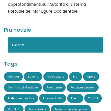
approfondimenti sull’Autorità di Sistema
Portuale del Mar Ligure Occidentale
Più notizie
Cerca
Tags
Genova
Savona
Vado Ligure
Pra'
Opere
Comitato di Gestione
Presidente
Porto passeggeri
Porto commerciale
Intermodalità
Eventi
Traffici
Viabilità
Sostenibilità
Transizione energetica