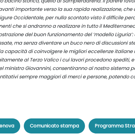
suo bacino storico, quello di Sampierdarena. Il parere favo
avanti importante verso la sua rapida realizzazione, che c
 Ligure Occidentale, per nulla scontato visto il difficile p
enti che si andranno a realizzare in tutto il Mediterraneo
ostrazione del buon funzionamento del ‘modello Liguria’: 
ssate, ma senza diventare un buco nero di discussioni ster
i e la capacità di coinvolgere le migliori eccellenze italian
nitamente al Terzo Valico i cui lavori procedono spediti, 
 ministro Giovannini, consentiranno al nostro sistema por
ativi sempre maggiori di merci e persone, potendo così 
Genova
Comunicato stampa
Programma Stra