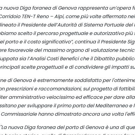
a nuova Diga foranea di Genova rappresenta un’opera f
Corridoio TEN-T Reno – Alpi, come più volte affermato nei
lineato il Presidente dell’Autorità di Sistema Portuale del
bbiamo scelto il percorso progettuale e autorizzativo più
el porto e il costo significativo”, continua il Presidente Si
ere favorevole del massimo organo di valutazione tecnic
ppata sia l’Analisi Costi Benefici che il Dibattito pubbli
principali scelte progettuali e di condividere gli impatti 
ne di Genova è estremamente soddisfatto per l'ottenime
con prescrizioni e raccomandazioni, sul progetto di fatti
er amministrativo velocissimo ed efficace per dare alla c
ano per sviluppare il primo porto del Mediterraneo e la v
a Commissariale hanno dimostrato ancora una volta l'eff
"La nuova Diga foranea del porto di Genova è una di quell