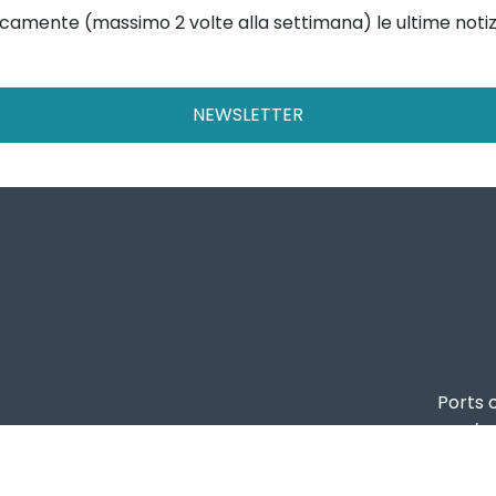
dicamente (massimo 2 volte alla settimana) le ultime notiz
NEWSLETTER
Ports o
ta registrata presso il Tribunale di Genova, R.G.V. 8409/
Autorità di Sist