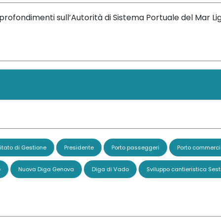
rofondimenti sull’Autorità di Sistema Portuale del Mar L
tato di Gestione
Presidente
Porto passeggeri
Porto commerci
e
Nuova Diga Genova
Diga di Vado
Sviluppo cantieristica Sest