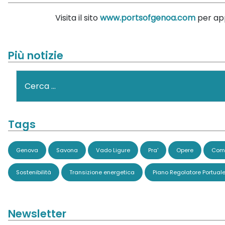
Visita il sito
www.portsofgenoa.com
per app
Più notizie
Cerca
Tags
Genova
Savona
Vado Ligure
Pra'
Opere
Comi
Sostenibilità
Transizione energetica
Piano Regolatore Portual
Newsletter