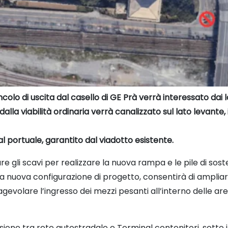
colo di uscita dal casello di GE Prà verrà interessato dai l
a dalla viabilità ordinaria verrà canalizzato sul lato levante
l portuale, garantito dal viadotto esistente.
ziare gli scavi per realizzare la nuova rampa e le pile di so
a nuova configurazione di progetto, consentirà di ampliare 
gevolare l’ingresso dei mezzi pesanti all’interno delle are
ssione tra rete autostradale e Terminal contenitori, sotto 