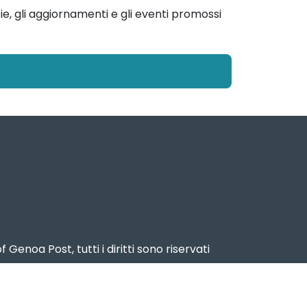
ie, gli aggiornamenti e gli eventi promossi
f Genoa Post, tutti i diritti sono riservati
2024 – Reg. Stampa n. 15 del 17 dicembre
2024
ema Portuale del Mar Ligure Occidentale