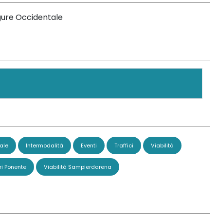
igure Occidentale
ale
Intermodalità
Eventi
Traffici
Viabilità
ri Ponente
Viabilità Sampierdarena