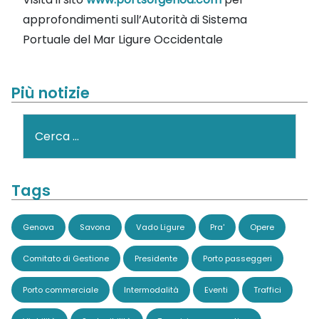
approfondimenti sull’Autorità di Sistema
Portuale del Mar Ligure Occidentale
Più notizie
Cerca
Tags
Genova
Savona
Vado Ligure
Pra'
Opere
Comitato di Gestione
Presidente
Porto passeggeri
Porto commerciale
Intermodalità
Eventi
Traffici