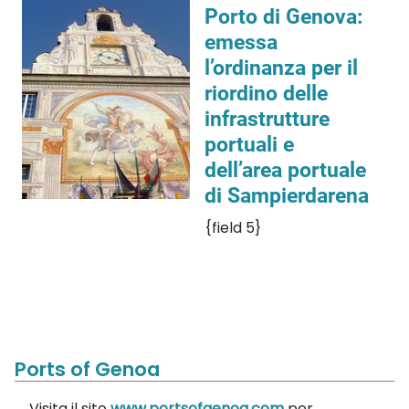
Porto di Genova:
emessa
l’ordinanza per il
riordino delle
infrastrutture
portuali e
dell’area portuale
di Sampierdarena
{field 5}
Ports of Genoa
Visita il sito
www.portsofgenoa.com
per