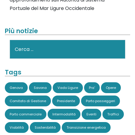
Portuale del Mar Ligure Occidentale
Più notizie
Cerca
Tags
Genova
Savona
Vado Ligure
Pra'
Opere
Comitato di Gestione
Presidente
Porto passeggeri
Porto commerciale
Intermodalità
Eventi
Traffici
Viabilità
Sostenibilità
Transizione energetica