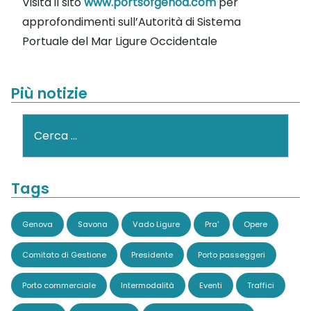
Visita il sito
www.portsofgenoa.com
per
approfondimenti sull’Autorità di Sistema
Portuale del Mar Ligure Occidentale
Più notizie
Cerca
Tags
Genova
Savona
Vado Ligure
Pra'
Opere
Comitato di Gestione
Presidente
Porto passeggeri
Porto commerciale
Intermodalità
Eventi
Traffici