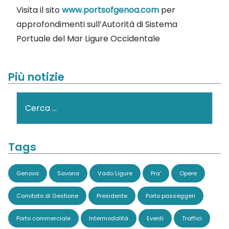
Visita il sito
www.portsofgenoa.com
per
approfondimenti sull’Autorità di Sistema
Portuale del Mar Ligure Occidentale
Più notizie
Cerca
Tags
Genova
Savona
Vado Ligure
Pra'
Opere
Comitato di Gestione
Presidente
Porto passeggeri
Porto commerciale
Intermodalità
Eventi
Traffici