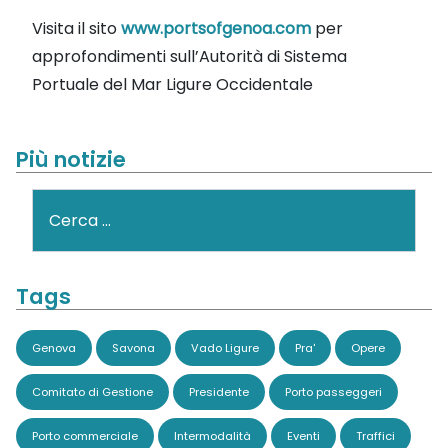
Visita il sito
www.portsofgenoa.com
per
approfondimenti sull’Autorità di Sistema
Portuale del Mar Ligure Occidentale
Più notizie
Cerca
Tags
Genova
Savona
Vado Ligure
Pra'
Opere
Comitato di Gestione
Presidente
Porto passeggeri
Porto commerciale
Intermodalità
Eventi
Traffici