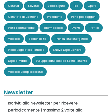
Genova
Savona
Vado Ligure
Pra'
Opere
Comitato di Gestione
Presidente
Porto passeggeri
Porto commerciale
Intermodalità
Eventi
Traffici
Viabilità
Sostenibilità
Transizione energetica
Piano Regolatore Portuale
Nuova Diga Genova
Diga di Vado
Sviluppo cantieristica Sestri Ponente
Viabilità Sampierdarena
Newsletter
Iscriviti alla Newsletter per ricevere
periodicamente (massimo 2 volte alla