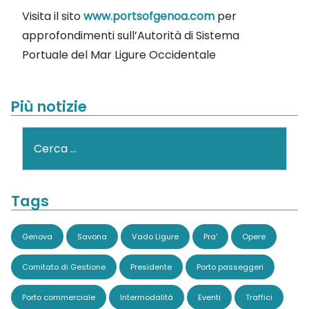
Visita il sito
www.portsofgenoa.com
per
approfondimenti sull’Autorità di Sistema
Portuale del Mar Ligure Occidentale
Più notizie
Cerca
Tags
Genova
Savona
Vado Ligure
Pra'
Opere
Comitato di Gestione
Presidente
Porto passeggeri
Porto commerciale
Intermodalità
Eventi
Traffici