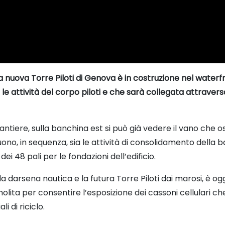
la nuova Torre Piloti di Genova è in costruzione nel waterf
e attività del corpo piloti e che sarà collegata attraverso u
cantiere, sulla banchina est si può già vedere il vano che o
uono, in sequenza, sia le attività di consolidamento della b
 dei 48 pali per le fondazioni dell’edificio.
darsena nautica e la futura Torre Piloti dai marosi, è ogget
lita per consentire l’esposizione dei cassoni cellulari ch
 di riciclo.