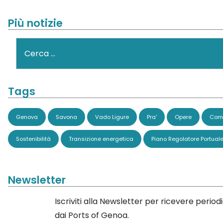
Più notizie
Cerca
Tags
Genova
Savona
Vado Ligure
Pra'
Opere
Comi
Sostenibilità
Transizione energetica
Piano Regolatore Portual
Newsletter
Iscriviti alla Newsletter per ricevere perio
dai Ports of Genoa.