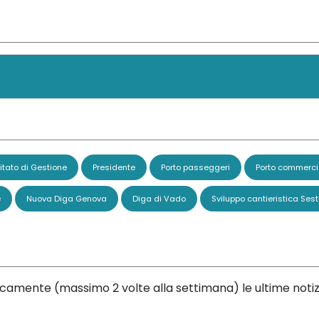
tato di Gestione
Presidente
Porto passeggeri
Porto commerci
e
Nuova Diga Genova
Diga di Vado
Sviluppo cantieristica Sest
dicamente (massimo 2 volte alla settimana) le ultime notiz