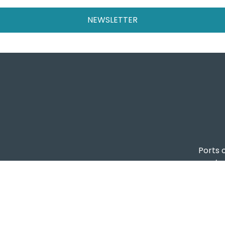
NEWSLETTER
Ports o
ta registrata presso il Tribunale di Genova, R.G.V. 8409/
Autorità di Sist