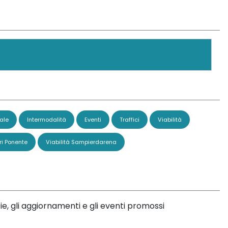
ale
Intermodalità
Eventi
Traffici
Viabilità
ri Ponente
Viabilità Sampierdarena
ie, gli aggiornamenti e gli eventi promossi