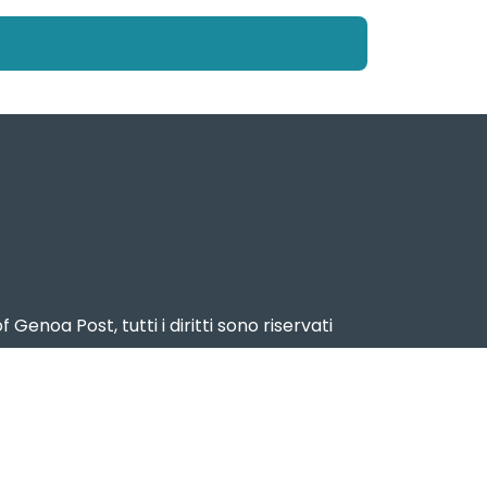
f Genoa Post, tutti i diritti sono riservati
2024 – Reg. Stampa n. 15 del 17 dicembre
2024
ema Portuale del Mar Ligure Occidentale
www.portsofgenoa.com
PI/CF 02443880998