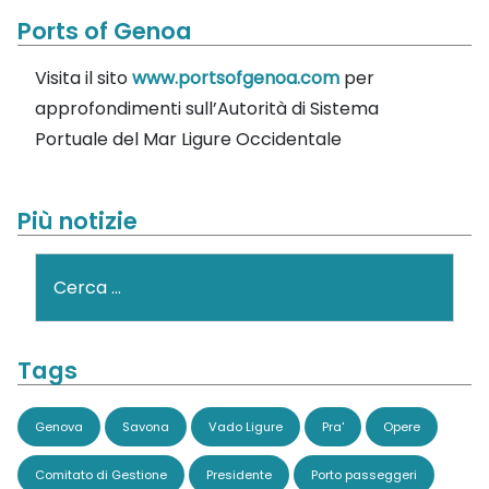
Ports of Genoa
Visita il sito
www.portsofgenoa.com
per
approfondimenti sull’Autorità di Sistema
Portuale del Mar Ligure Occidentale
Più notizie
Cerca
Tags
Genova
Savona
Vado Ligure
Pra'
Opere
Comitato di Gestione
Presidente
Porto passeggeri