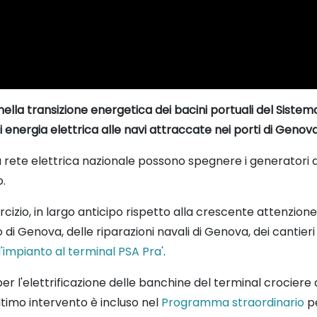
lla transizione energetica dei bacini portuali del Sistema. 
di energia elettrica alle navi attraccate nei porti di Genov
 rete elettrica nazionale possono spegnere i generatori di
.
sercizio, in largo anticipo rispetto alla crescente attenzio
 di Genova, delle riparazioni navali di Genova, dei cantieri
l'impianto al terminal PSA Pra'
.
 per l'elettrificazione delle banchine del terminal crociere
ltimo intervento è incluso nel
Programma straordinario
pe