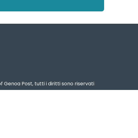
f Genoa Post, tutti i diritti sono riservati
2024 – Reg. Stampa n. 15 del 17 dicembre
2024
ema Portuale del Mar Ligure Occidentale
www.portsofgenoa.com
PI/CF 02443880998
Privacy policy
- Cookie Policy -
Contatti