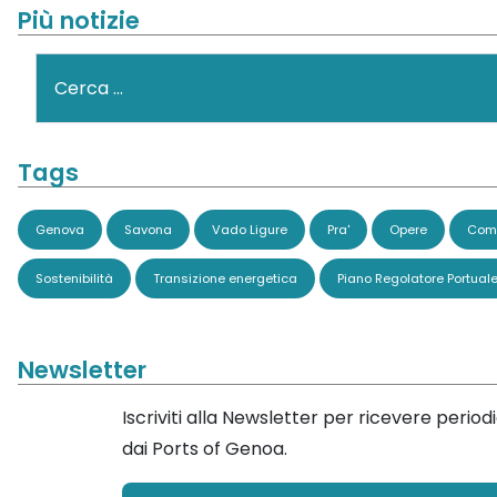
Più notizie
Cerca
Tags
Genova
Savona
Vado Ligure
Pra'
Opere
Comi
Sostenibilità
Transizione energetica
Piano Regolatore Portual
Newsletter
Iscriviti alla Newsletter per ricevere perio
dai Ports of Genoa.