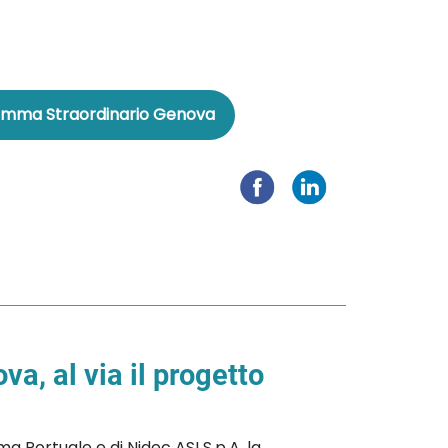
mma Straordinario Genova
va, al via il progetto
ema Portuale e di Nidec ASI S.p.A, la