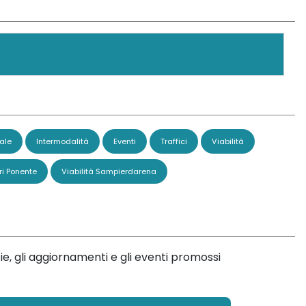
ale
Intermodalità
Eventi
Traffici
Viabilità
ri Ponente
Viabilità Sampierdarena
ie, gli aggiornamenti e gli eventi promossi