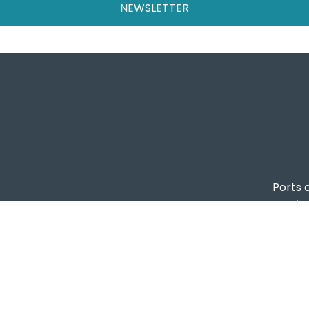
NEWSLETTER
Ports o
ta registrata presso il Tribunale di Genova, R.G.V. 8409/
Autorità di Sist