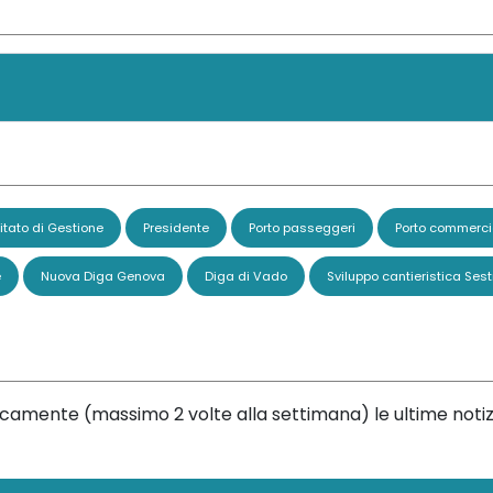
tato di Gestione
Presidente
Porto passeggeri
Porto commerci
e
Nuova Diga Genova
Diga di Vado
Sviluppo cantieristica Sest
dicamente (massimo 2 volte alla settimana) le ultime notiz