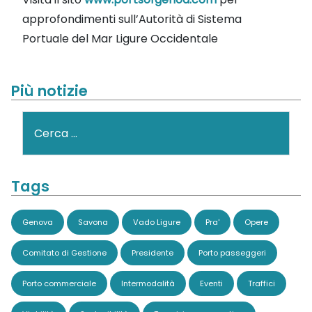
approfondimenti sull’Autorità di Sistema
Portuale del Mar Ligure Occidentale
Più notizie
Cerca
Tags
Genova
Savona
Vado Ligure
Pra'
Opere
Comitato di Gestione
Presidente
Porto passeggeri
Porto commerciale
Intermodalità
Eventi
Traffici