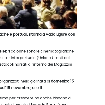
tiche e portuali, ritorna a Vado Ligure con
celebri colonne sonore cinematografiche.
cluster interportuale (Unione Utenti del
ttacoli narrati all’interno dei Magazzini
rganizzati nella giornata di
domenica 15
edì 16 novembre, alle 11
.
’ultimo per crescere ha anche bisogno di
 questo l’evento Musica in Porto è una