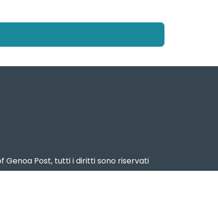
f Genoa Post, tutti i diritti sono riservati
2024 – Reg. Stampa n. 15 del 17 dicembre
2024
ema Portuale del Mar Ligure Occidentale
www.portsofgenoa.com