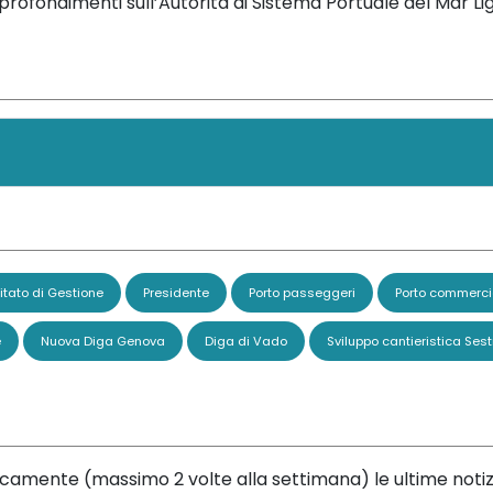
rofondimenti sull’Autorità di Sistema Portuale del Mar L
tato di Gestione
Presidente
Porto passeggeri
Porto commerci
e
Nuova Diga Genova
Diga di Vado
Sviluppo cantieristica Sest
dicamente (massimo 2 volte alla settimana) le ultime notiz