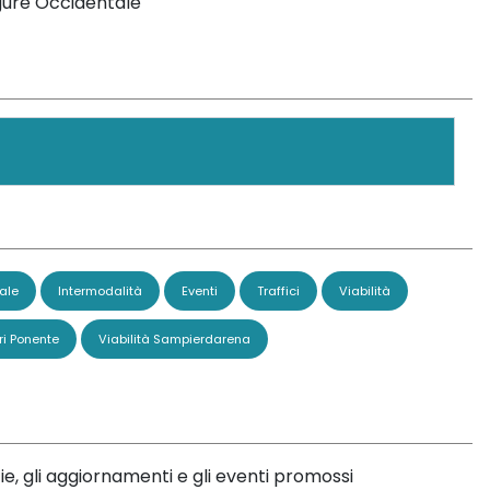
igure Occidentale
ale
Intermodalità
Eventi
Traffici
Viabilità
ri Ponente
Viabilità Sampierdarena
ie, gli aggiornamenti e gli eventi promossi