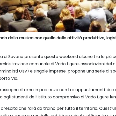
ndo della musica con quello delle attività produttive, logis
ca di Savona presenta questo weekend alcune tra le più 
 Amministrazione comunale di Vado Ligure, associazioni del 
inalisti Uisv) e singole imprese, propone una serie di spe
porto Vio.
rassegna ritorna in presenza con tre appuntamenti: due o
 agli studenti dell’Istituto comprensivo di Vado Ligure
lun
 crescita che farà da traino per tutto il territorio. Quest
sciti a creare un modello pubblico-privato efficiente e in