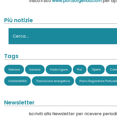
Visita il sito
www.portsofgenoa.com
per app
Più notizie
Cerca
Tags
Genova
Savona
Vado Ligure
Pra'
Opere
Comi
Sostenibilità
Transizione energetica
Piano Regolatore Portual
Newsletter
Iscriviti alla Newsletter per ricevere perio