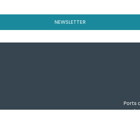
NEWSLETTER
Ports o
ta registrata presso il Tribunale di Genova, R.G.V. 8409/
Autorità di Sist