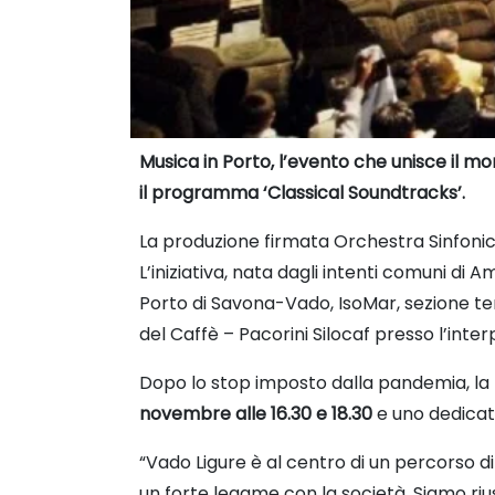
Musica in Porto, l’evento che unisce il mo
il programma ‘Classical Soundtracks’.
La produzione firmata Orchestra Sinfoni
L’iniziativa, nata dagli intenti comuni di
Porto di Savona-Vado, IsoMar, sezione term
del Caffè – Pacorini Silocaf presso l’inter
Dopo lo stop imposto dalla pandemia, la 
novembre alle 16.30 e 18.30
e uno dedicato
“Vado Ligure è al centro di un percorso di
un forte legame con la società. Siamo riu