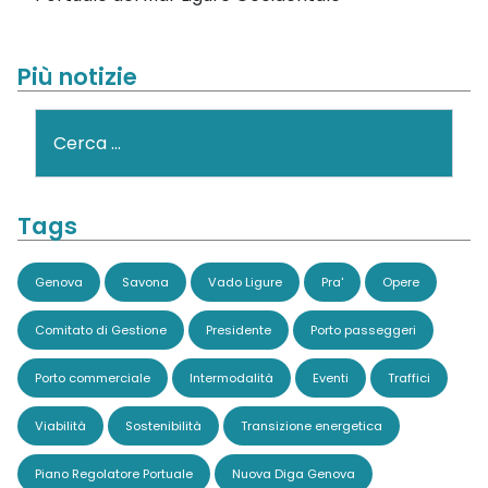
Più notizie
Cerca
Tags
Genova
Savona
Vado Ligure
Pra'
Opere
Comitato di Gestione
Presidente
Porto passeggeri
Porto commerciale
Intermodalità
Eventi
Traffici
Viabilità
Sostenibilità
Transizione energetica
Piano Regolatore Portuale
Nuova Diga Genova