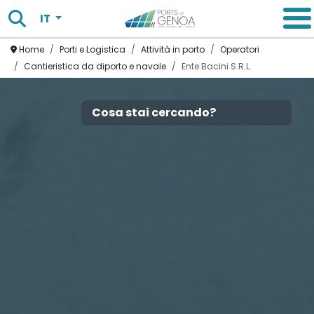
Chiudi
Cerca
Seleziona la tua lingua
IT
Menu
Homepage
Home
Porti e Logistica
Attività in porto
Operatori
Cantieristica da diporto e navale
Ente Bacini S.R.L.