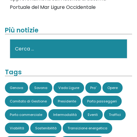
Portuale del Mar Ligure Occidentale
Più notizie
Cerca
Tags
Genova
Savona
Vado Ligure
Pra'
Opere
Comitato di Gestione
Presidente
Porto passeggeri
Porto commerciale
Intermodalità
Eventi
Traffici
Viabilità
Sostenibilità
Transizione energetica