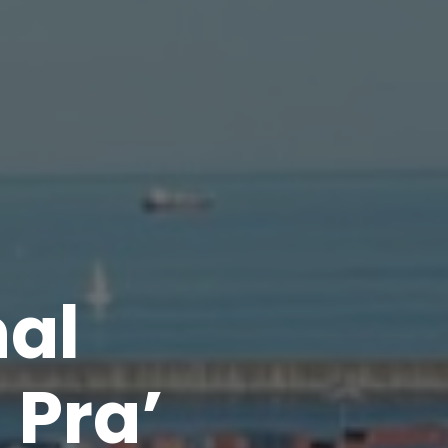
nal
 Pra’