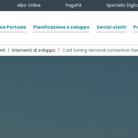
Albo Online
PagoPA
Sportello Digi
ma Portuale
Pianificazione e sviluppo
Servizi utenti
Po
nti
Interventi di sviluppo
Cold ironing terminal contenitori Ge