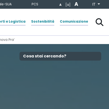
A
Seleziona la
IT
tale-SUA
PCS
[a]
A
Chiudi
Cerca
rti e Logistica
Sostenibilità
Comunicazione
nova Pra’