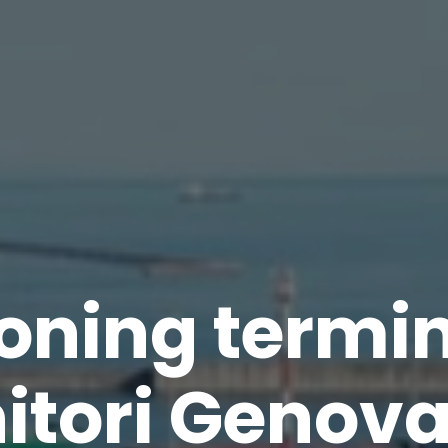
roning termi
itori Genova